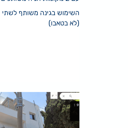
השימוש בגינה משותף לשתי 
(לא בטאבו)
מחיר מבוקש 2590000 ש"ח
המחיר המבוקש משקף מחיר של 28150 ש"ח
כאשר באזור זה המחיר הממוצע עומד על 
#דירותלמכירהברמתגן