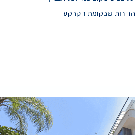
הדירות שבקומת הקרקע
/מ"ר
39800 ש"ח/מ"ר