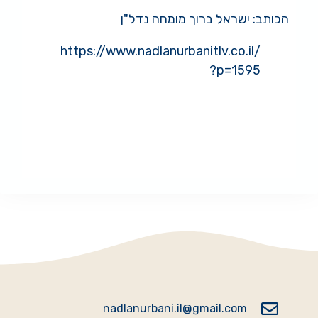
הכותב: ישראל ברוך מומחה נדל"ן
https://www.nadlanurbanitlv.co.il/
?p=1595
#מידענדלן #מאמריםבנדלן #כתבותנדלן #מומחהנדלן #טיפיםבנדלן
#יועץנדלן #השקעהבנדלן #כלכלהונדלן #השקעהבדירה
#דירהלהשקעה #המלצותנדלן #תשואהבנדלן #נדלןמניב #מדריכינדלן
#תכנוןנדלן #רכישתדירה #משאומתן #נדלןאורבני #ישראלברוך
nadlanurbani.il@gmail.com