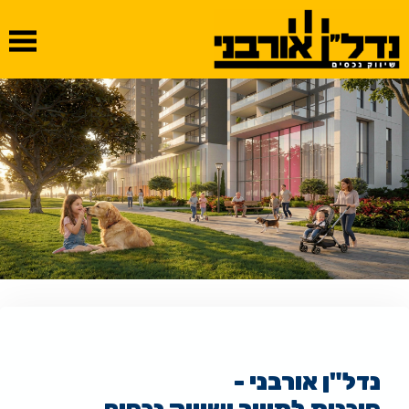
נדל"ן אורבני -